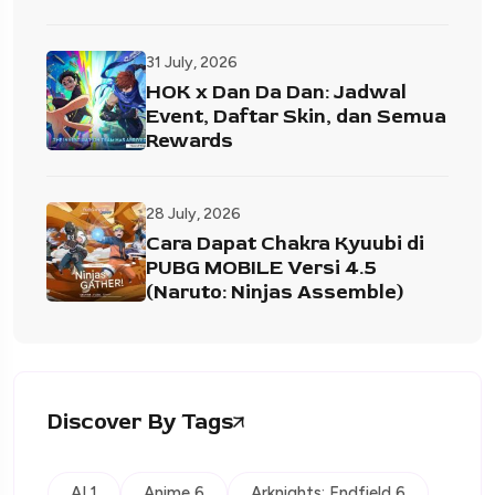
31 July, 2026
HOK x Dan Da Dan: Jadwal
Event, Daftar Skin, dan Semua
Rewards
28 July, 2026
Cara Dapat Chakra Kyuubi di
PUBG MOBILE Versi 4.5
(Naruto: Ninjas Assemble)
Discover By Tags
AI 1
Anime 6
Arknights: Endfield 6