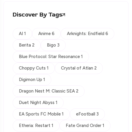
Discover By Tags
AI 1
Anime 6
Arknights: Endfield 6
Berita 2
Bigo 3
Blue Protocol: Star Resonance 1
Choppy Cuts 1
Crystal of Atlan 2
Digimon Up 1
Dragon Nest M: Classic SEA 2
Duet Night Abyss 1
EA Sports FC Mobile 1
eFootball 3
Etheria: Restart 1
Fate Grand Order 1