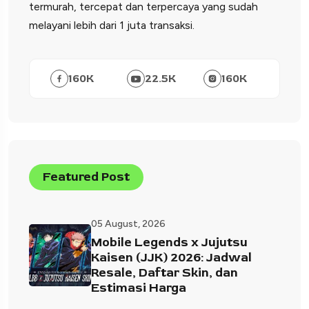
termurah, tercepat dan terpercaya yang sudah
melayani lebih dari 1 juta transaksi.
160
K
22.5
K
160
K
Featured Post
05 August, 2026
Mobile Legends x Jujutsu
Kaisen (JJK) 2026: Jadwal
Resale, Daftar Skin, dan
Estimasi Harga