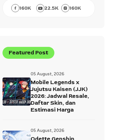
160
K
22.5
K
160
K
Featured Post
05 August, 2026
Mobile Legends x
Jujutsu Kaisen (JJK)
2026: Jadwal Resale,
Daftar Skin, dan
Estimasi Harga
05 August, 2026
Odette Genshin