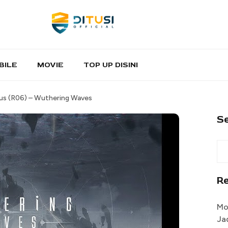
BILE
MOVIE
TOP UP DISINI
s (R06) – Wuthering Waves
S
R
Mo
Ja