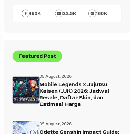
160
K
22.5
K
160
K
Featured Post
05 August, 2026
Mobile Legends x Jujutsu
Kaisen (JJK) 2026: Jadwal
Resale, Daftar Skin, dan
Estimasi Harga
05 August, 2026
Odette Genshin Impact Guide: