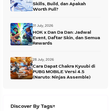
Skills, Build, dan Apakah
Worth Pull?
31 July, 2026
HOK x Dan Da Dan: Jadwal
Event, Daftar Skin, dan Semua
Rewards
28 July, 2026
Cara Dapat Chakra Kyuubi di
PUBG MOBILE Versi 4.5
(Naruto: Ninjas Assemble)
Discover By Tags