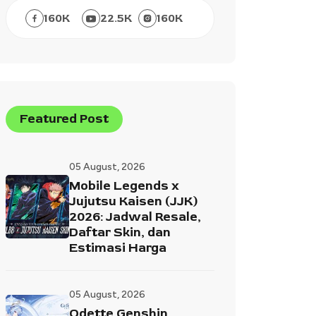
160
K
22.5
K
160
K
Featured Post
05 August, 2026
Mobile Legends x
Jujutsu Kaisen (JJK)
2026: Jadwal Resale,
Daftar Skin, dan
Estimasi Harga
05 August, 2026
Odette Genshin