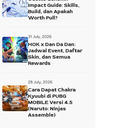
Impact Guide: Skills,
Build, dan Apakah
Worth Pull?
31 July, 2026
HOK x Dan Da Dan:
Jadwal Event, Daftar
Skin, dan Semua
Rewards
28 July, 2026
Cara Dapat Chakra
Kyuubi di PUBG
MOBILE Versi 4.5
(Naruto: Ninjas
Assemble)