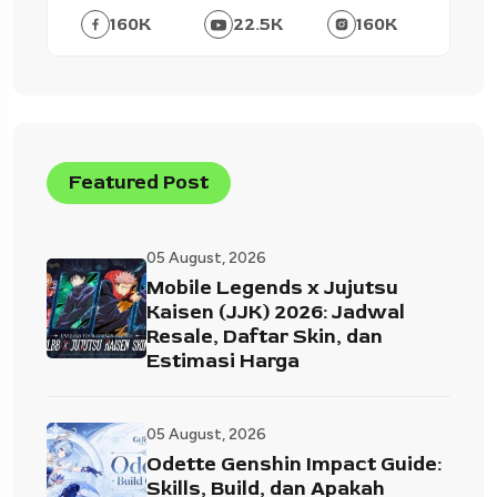
160
K
22.5
K
160
K
Featured Post
05 August, 2026
Mobile Legends x Jujutsu
Kaisen (JJK) 2026: Jadwal
Resale, Daftar Skin, dan
Estimasi Harga
05 August, 2026
Odette Genshin Impact Guide:
Skills, Build, dan Apakah