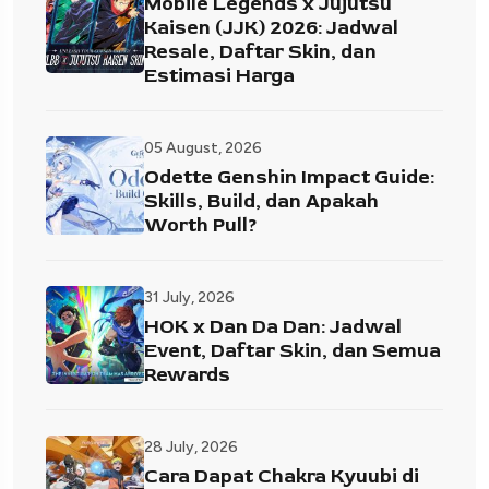
Mobile Legends x Jujutsu
Kaisen (JJK) 2026: Jadwal
Resale, Daftar Skin, dan
Estimasi Harga
05 August, 2026
Odette Genshin Impact Guide:
Skills, Build, dan Apakah
Worth Pull?
31 July, 2026
HOK x Dan Da Dan: Jadwal
Event, Daftar Skin, dan Semua
Rewards
28 July, 2026
Cara Dapat Chakra Kyuubi di