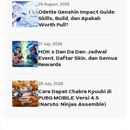
05 August, 2026
Odette Genshin Impact Guide:
Skills, Build, dan Apakah
Worth Pull?
31 July, 2026
HOK x Dan Da Dan: Jadwal
Event, Daftar Skin, dan Semua
Rewards
28 July, 2026
Cara Dapat Chakra Kyuubi di
PUBG MOBILE Versi 4.5
(Naruto: Ninjas Assemble)