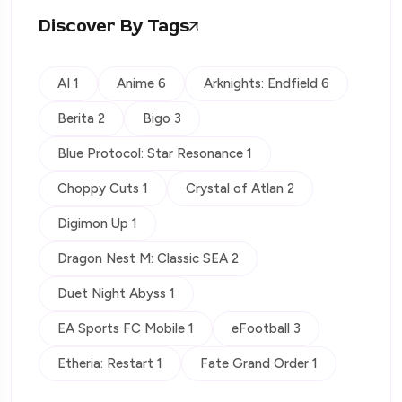
Discover By Tags
AI 1
Anime 6
Arknights: Endfield 6
Berita 2
Bigo 3
Blue Protocol: Star Resonance 1
Choppy Cuts 1
Crystal of Atlan 2
Digimon Up 1
Dragon Nest M: Classic SEA 2
Duet Night Abyss 1
EA Sports FC Mobile 1
eFootball 3
Etheria: Restart 1
Fate Grand Order 1