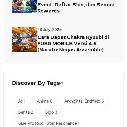
Event, Daftar Skin, dan Semua
Rewards
28 July, 2026
Cara Dapat Chakra Kyuubi di
PUBG MOBILE Versi 4.5
(Naruto: Ninjas Assemble)
Discover By Tags
AI 1
Anime 6
Arknights: Endfield 6
Berita 2
Bigo 3
Blue Protocol: Star Resonance 1