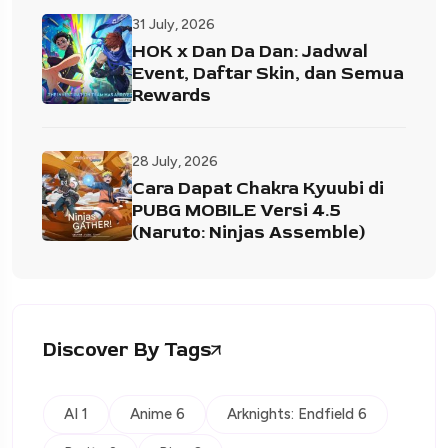
31 July, 2026
HOK x Dan Da Dan: Jadwal
Event, Daftar Skin, dan Semua
Rewards
28 July, 2026
Cara Dapat Chakra Kyuubi di
PUBG MOBILE Versi 4.5
(Naruto: Ninjas Assemble)
Discover By Tags
AI 1
Anime 6
Arknights: Endfield 6