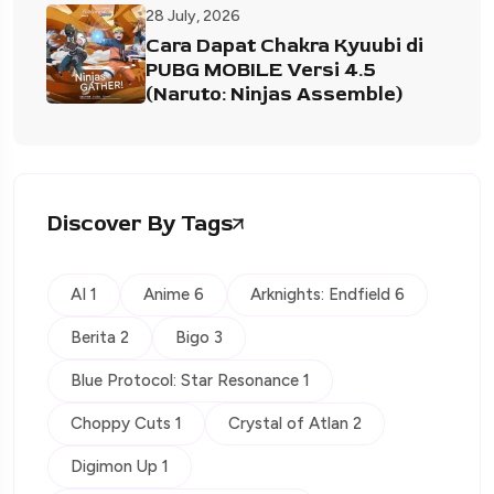
28 July, 2026
Cara Dapat Chakra Kyuubi di
PUBG MOBILE Versi 4.5
(Naruto: Ninjas Assemble)
Discover By Tags
AI 1
Anime 6
Arknights: Endfield 6
Berita 2
Bigo 3
Blue Protocol: Star Resonance 1
Choppy Cuts 1
Crystal of Atlan 2
Digimon Up 1