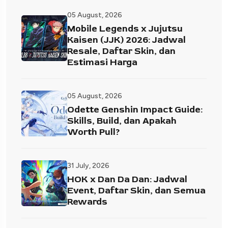
05 August, 2026
Mobile Legends x Jujutsu
Kaisen (JJK) 2026: Jadwal
Resale, Daftar Skin, dan
Estimasi Harga
05 August, 2026
Odette Genshin Impact Guide:
Skills, Build, dan Apakah
Worth Pull?
31 July, 2026
HOK x Dan Da Dan: Jadwal
Event, Daftar Skin, dan Semua
Rewards