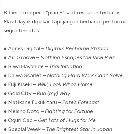
B Tier itu seperti “plan B” saat resource terbatas.
Masih layak dipakai, tapi jangan berharap performa
segila tier atas.
● Agnes Digital –
Digital’s Recharge Station
● Air Groove –
Nothing Escapes the Vice Prez
● Biwa Hayahide –
Trial Initiation
● Daiwa Scarlet –
Nothing Hard Work Can’t Solve
● Fuji Kiseki –
Well, Look Who’s Home
● Gold City –
Run (my) Way
● Matikane Fukukitaru –
Fate’s Forecast
● Meisho Doto –
Fighting for Fortune
● Oguri Cap –
Get Lots of Hugs for Me
● Special Week –
The Brightest Star in Japan