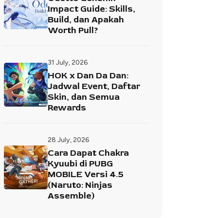
Impact Guide: Skills,
Build, dan Apakah
Worth Pull?
31 July, 2026
HOK x Dan Da Dan:
Jadwal Event, Daftar
Skin, dan Semua
Rewards
28 July, 2026
Cara Dapat Chakra
Kyuubi di PUBG
MOBILE Versi 4.5
(Naruto: Ninjas
Assemble)