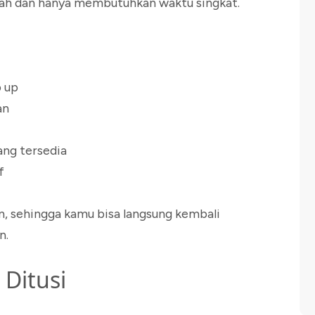
dah dan hanya membutuhkan waktu singkat.
p up
an
ng tersedia
f
an, sehingga kamu bisa langsung kembali
n.
Ditusi