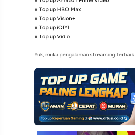
●
Top up Amazon Prime Video
●
Top up HBO Max
●
Top up Vision+
●
Top up iQIYI
●
Top up Vidio
Yuk, mulai pengalaman streaming terbaik