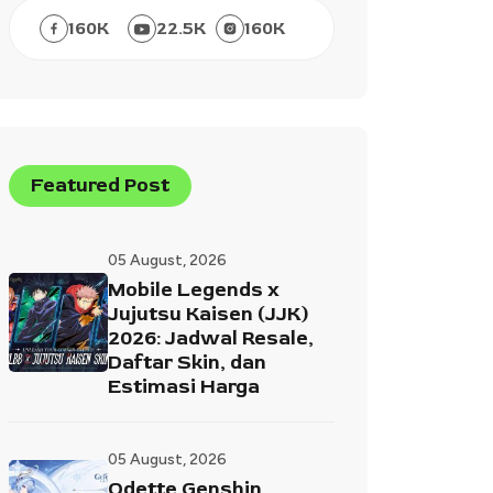
160
K
22.5
K
160
K
Featured Post
05 August, 2026
Mobile Legends x
Jujutsu Kaisen (JJK)
2026: Jadwal Resale,
Daftar Skin, dan
Estimasi Harga
05 August, 2026
Odette Genshin