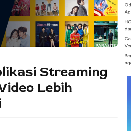
Od
Ap
HO
da
Ca
Ve
Be
ag
likasi Streaming
Video Lebih
i