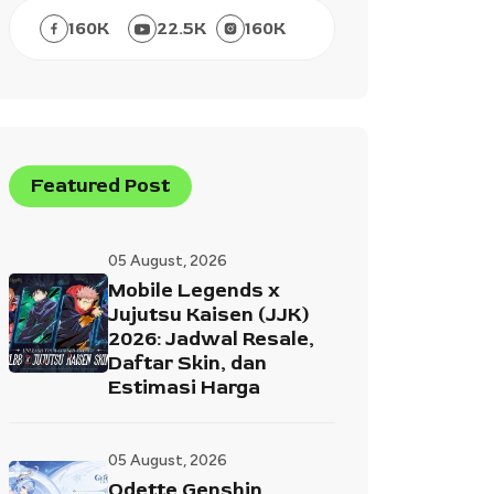
160
K
22.5
K
160
K
Featured Post
05 August, 2026
Mobile Legends x
Jujutsu Kaisen (JJK)
2026: Jadwal Resale,
Daftar Skin, dan
Estimasi Harga
05 August, 2026
Odette Genshin