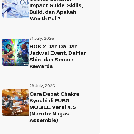
Impact Guide: Skills,
Build, dan Apakah
Worth Pull?
31 July, 2026
HOK x Dan Da Dan:
Jadwal Event, Daftar
Skin, dan Semua
Rewards
28 July, 2026
Cara Dapat Chakra
Kyuubi di PUBG
MOBILE Versi 4.5
(Naruto: Ninjas
Assemble)