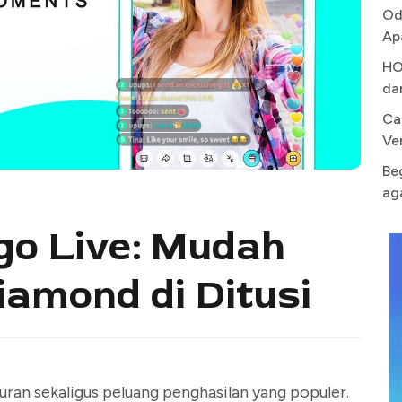
Od
Ap
HO
da
Ca
Ve
Be
ag
go Live: Mudah
iamond di Ditusi
buran sekaligus peluang penghasilan yang populer.