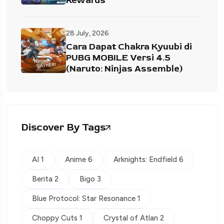
Rewards
28 July, 2026
Cara Dapat Chakra Kyuubi di
PUBG MOBILE Versi 4.5
(Naruto: Ninjas Assemble)
Discover By Tags
AI 1
Anime 6
Arknights: Endfield 6
Berita 2
Bigo 3
Blue Protocol: Star Resonance 1
Choppy Cuts 1
Crystal of Atlan 2