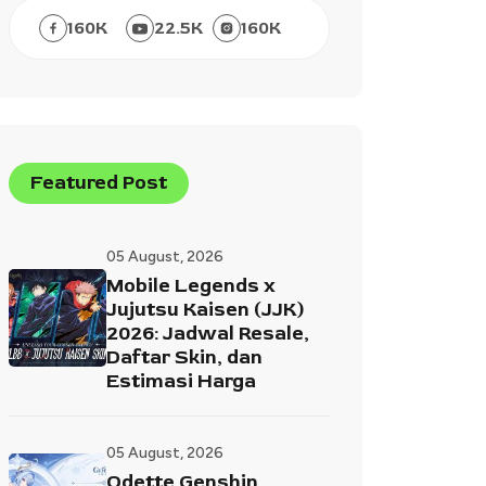
160
K
22.5
K
160
K
Featured Post
05 August, 2026
Mobile Legends x
Jujutsu Kaisen (JJK)
2026: Jadwal Resale,
Daftar Skin, dan
Estimasi Harga
05 August, 2026
Odette Genshin