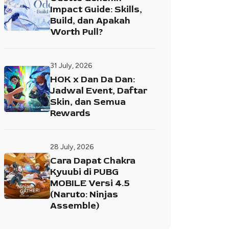
Impact Guide: Skills,
Build, dan Apakah
Worth Pull?
31 July, 2026
HOK x Dan Da Dan:
Jadwal Event, Daftar
Skin, dan Semua
Rewards
28 July, 2026
Cara Dapat Chakra
Kyuubi di PUBG
MOBILE Versi 4.5
(Naruto: Ninjas
Assemble)