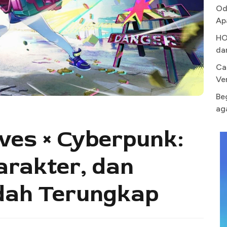
Od
Ap
HO
da
Ca
Ve
Be
ag
es × Cyberpunk:
arakter, dan
udah Terungkap