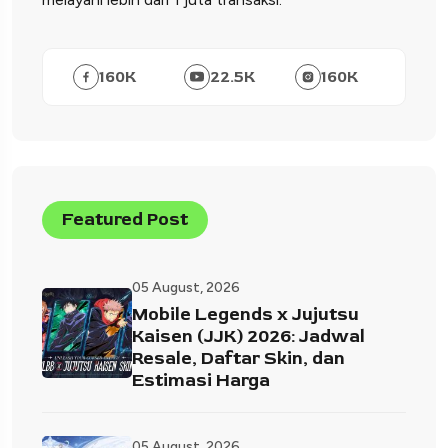
160
K
22.5
K
160
K
Featured Post
05 August, 2026
Mobile Legends x Jujutsu
Kaisen (JJK) 2026: Jadwal
Resale, Daftar Skin, dan
Estimasi Harga
05 August, 2026