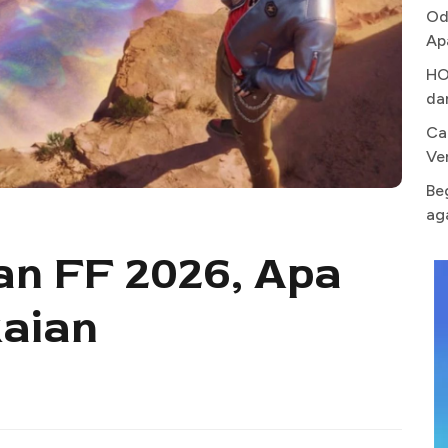
Od
Ap
HO
da
Ca
Ve
Be
ag
n FF 2026, Apa
kaian