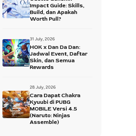
Impact Guide: Skills,
Build, dan Apakah
Worth Pull?
31 July, 2026
HOK x Dan Da Dan:
Jadwal Event, Daftar
Skin, dan Semua
Rewards
28 July, 2026
Cara Dapat Chakra
Kyuubi di PUBG
MOBILE Versi 4.5
(Naruto: Ninjas
Assemble)