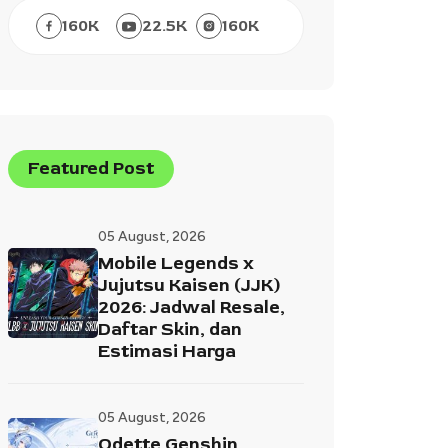
160
K
22.5
K
160
K
Featured Post
05 August, 2026
Mobile Legends x
Jujutsu Kaisen (JJK)
2026: Jadwal Resale,
Daftar Skin, dan
Estimasi Harga
05 August, 2026
Odette Genshin