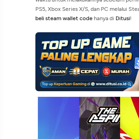
PS5, Xbox Series X/S, dan PC melalui St
beli steam wallet code
hanya di
Ditusi
!