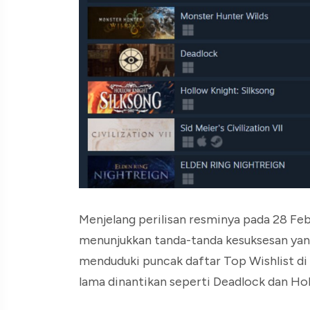
Menjelang perilisan resminya pada 28 Feb
menunjukkan tanda-tanda kesuksesan yang
menduduki puncak daftar Top Wishlist di 
lama dinantikan seperti Deadlock dan Hol