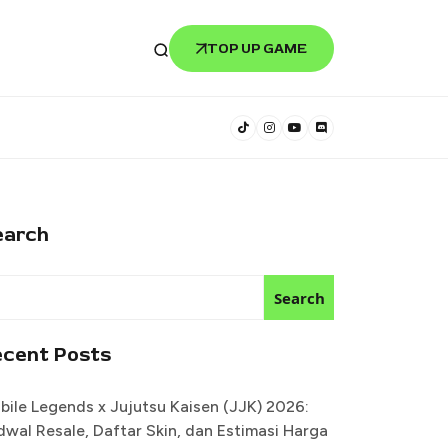
TOP UP GAME
earch
Search
ecent Posts
bile Legends x Jujutsu Kaisen (JJK) 2026:
dwal Resale, Daftar Skin, dan Estimasi Harga