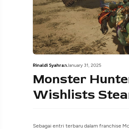
Rinaldi Syahran
January 31, 2025
Monster Hunter
Wishlists Stea
Sebagai entri terbaru dalam franchise 