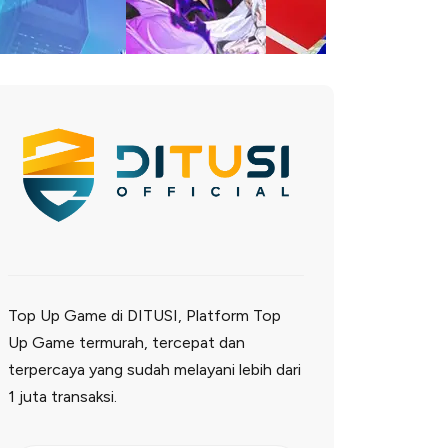
Top Up Game di DITUSI, Platform Top
Up Game termurah, tercepat dan
terpercaya yang sudah melayani lebih dari
1 juta transaksi.