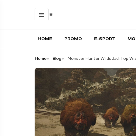
HOME
PROMO
E-SPORT
MO
Home
Blog
Monster Hunter Wilds Jadi Top Wis