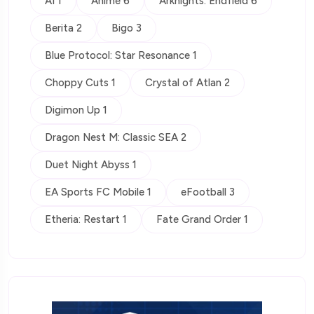
AI 1
Anime 6
Arknights: Endfield 6
Berita 2
Bigo 3
Blue Protocol: Star Resonance 1
Choppy Cuts 1
Crystal of Atlan 2
Digimon Up 1
Dragon Nest M: Classic SEA 2
Duet Night Abyss 1
EA Sports FC Mobile 1
eFootball 3
Etheria: Restart 1
Fate Grand Order 1