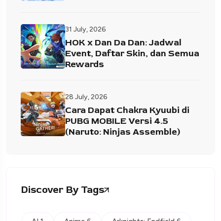
31 July, 2026
HOK x Dan Da Dan: Jadwal
Event, Daftar Skin, dan Semua
Rewards
28 July, 2026
Cara Dapat Chakra Kyuubi di
PUBG MOBILE Versi 4.5
(Naruto: Ninjas Assemble)
Discover By Tags