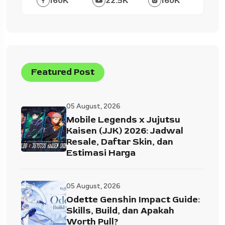
160
K
22.5
K
160
K
Featured Post
05 August, 2026
Mobile Legends x Jujutsu
Kaisen (JJK) 2026: Jadwal
Resale, Daftar Skin, dan
Estimasi Harga
05 August, 2026
Odette Genshin Impact Guide:
Skills, Build, dan Apakah
Worth Pull?