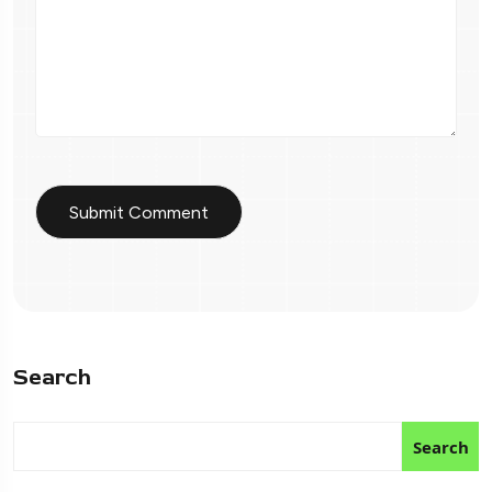
Search
Search