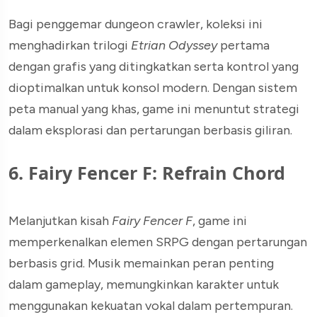
Bagi penggemar dungeon crawler, koleksi ini
menghadirkan trilogi
Etrian Odyssey
pertama
dengan grafis yang ditingkatkan serta kontrol yang
dioptimalkan untuk konsol modern. Dengan sistem
peta manual yang khas, game ini menuntut strategi
dalam eksplorasi dan pertarungan berbasis giliran.
6. Fairy Fencer F: Refrain Chord
Melanjutkan kisah
Fairy Fencer F
, game ini
memperkenalkan elemen SRPG dengan pertarungan
berbasis grid. Musik memainkan peran penting
dalam gameplay, memungkinkan karakter untuk
menggunakan kekuatan vokal dalam pertempuran.