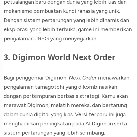
petualangan baru dengan dunia yang lebih luas dan
mekanisme pembuatan kunci rahasia yang unik.
Dengan sistem pertarungan yang lebih dinamis dan
eksplorasi yang lebih terbuka, game ini memberikan
pengalaman JRPG yang menyegarkan.
3. Digimon World Next Order
Bagi penggemar Digimon,
Next Order
menawarkan
pengalaman tamagotchi yang dikombinasikan
dengan pertempuran berbasis strategi. Kamu akan
merawat Digimon, melatih mereka, dan bertarung
dalam dunia digital yang luas. Versi terbaru ini juga
menghadirkan peningkatan pada AI Digimon serta
sistem pertarungan yang lebih seimbang.