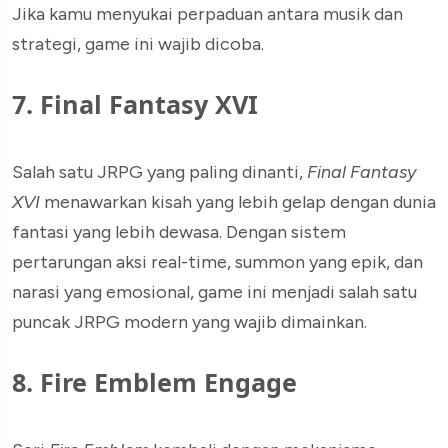
Jika kamu menyukai perpaduan antara musik dan
strategi, game ini wajib dicoba.
7. Final Fantasy XVI
Salah satu JRPG yang paling dinanti,
Final Fantasy
XVI
menawarkan kisah yang lebih gelap dengan dunia
fantasi yang lebih dewasa. Dengan sistem
pertarungan aksi real-time, summon yang epik, dan
narasi yang emosional, game ini menjadi salah satu
puncak JRPG modern yang wajib dimainkan.
8. Fire Emblem Engage