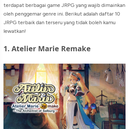
terdapat berbagai game JRPG yang wajib dimainkan
oleh penggemar genre ini. Berikut adalah daftar 10
JRPG terbaik dan terseru yang tidak boleh kamu
lewatkan!
1. Atelier Marie Remake