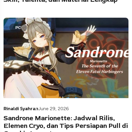
PC
Rinaldi Syahran
June 29, 2026
Sandrone Marionette: Jadwal Rilis,
Elemen Cryo, dan Tips Persiapan Pull di