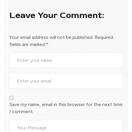
Leave Your Comment:
Your email address will not be published.
Required
fields are marked
*
Save my name, email in this browser for the next time
I comment.